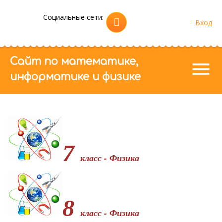
Социальные сети:
Регистрация
Вход
|
Сайт по математике,
menu
информатике и физике
7
класс - Физика
8
класс - Физика