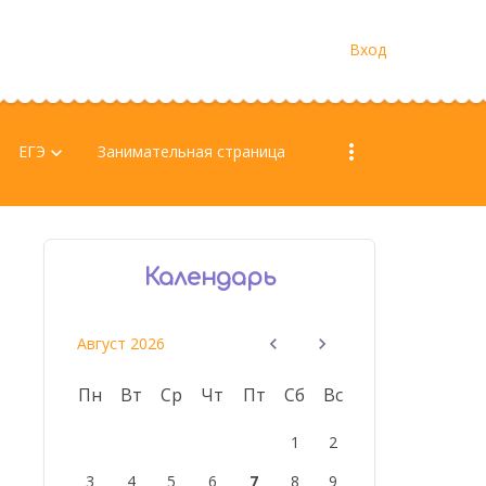
Регистрация
|
Вход
more_vert
ЕГЭ
Занимательная страница
keyboard_arrow_down
Календарь
Август 2026
Пн
Вт
Ср
Чт
Пт
Сб
Вс
1
2
3
4
5
6
7
8
9